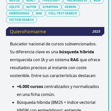
NEXTJS
REACT
TYPESCRIPT
TAILWINDCSS
BUN
SQLITE
AUTH0
SCRAPING
GEMINI
EMBEDDINGS
RAG
FULL-TEXT-SEARCH
VECTOR-SEARCH
QuieroFormarme
2025
Buscador nacional de cursos subvencionados.
Su diferencia clave es una
búsqueda híbrida
enriquecida con IA y un sistema
RAG
que ofrece
resultados precisos al instante con coste
sostenible. Entre sus características destacan:
+6.000 cursos
centralizados y normalizados
en una ficha común.
Búsqueda híbrida (BM25 + índice vectorial
HNSW con embeddings): entiende