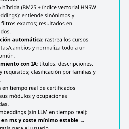
híbrida (BM25 + índice vectorial HNSW
ddings): entiende sinónimos y
filtros exactos; resultados en
ndos.
ación automática
: rastrea los cursos,
ltas/cambios y normaliza todo a un
común.
imiento con IA
: títulos, descripciones,
 requisitos; clasificación por familias y
.
 en tiempo real de certificados
, sus módulos y ocupaciones
das.
beddings (sin LLM en tiempo real):
s en ms y coste mínimo estable
→
ratis para el usuario.