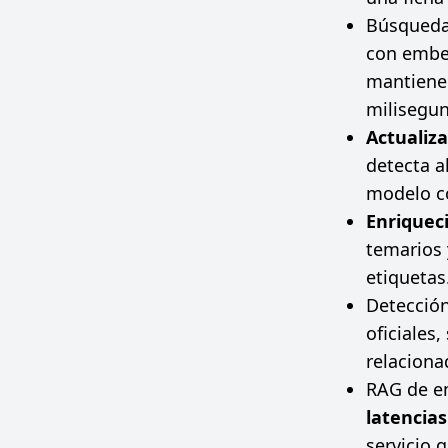
Búsqueda 
con embe
mantiene 
milisegu
Actualiz
detecta a
modelo 
Enriquec
temarios y
etiquetas
Detección
oficiales
relaciona
RAG de em
latencia
servicio g