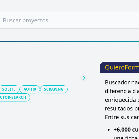
QuieroFor
Buscador nac
Siguiente
SQLITE
AUTH0
SCRAPING
diferencia c
ECTOR-SEARCH
enriquecida 
resultados pr
Entre sus car
+6.000 cu
una fich