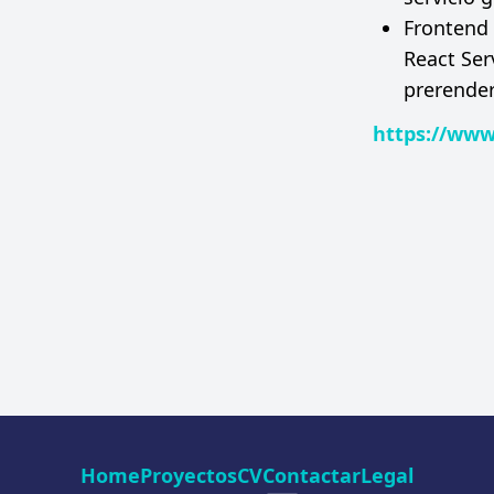
Frontend 
React Ser
prerender
https://ww
Home
Proyectos
CV
Contactar
Legal