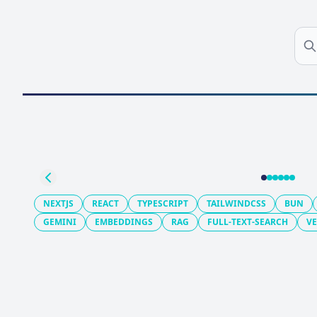
Previo
NEXTJS
REACT
TYPESCRIPT
TAILWINDCSS
BUN
GEMINI
EMBEDDINGS
RAG
FULL-TEXT-SEARCH
V