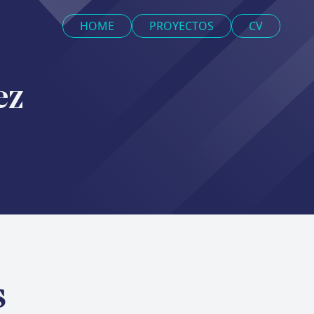
HOME
PROYECTOS
CV
ez
S