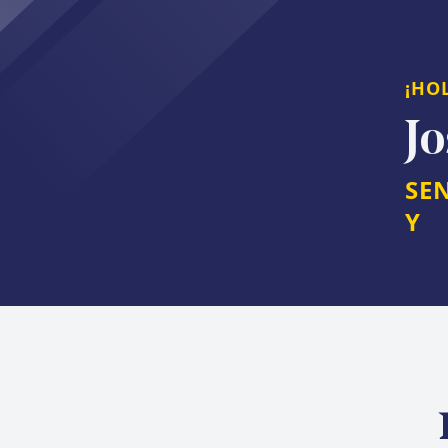
¡HO
J
SE
Y