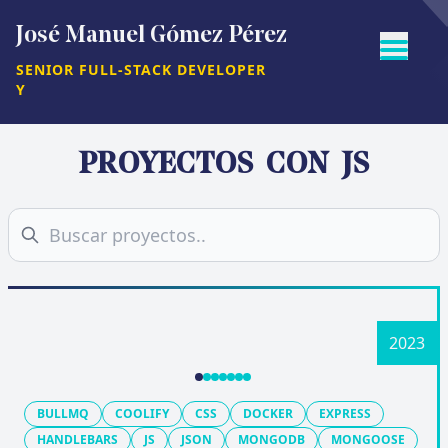
José Manuel Gómez Pérez
SENIOR FULL-STACK DEVELOPER
Y
PROYECTOS CON
JS
BULLMQ
COOLIFY
CSS
DOCKER
EXPRESS
HANDLEBARS
JS
JSON
MONGODB
MONGOOSE