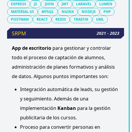
EXPRESS
JS
JSON
JWT
LARAVEL
LUMEN
MATERIAL-UI
MYSQL
NGINX
NODEJS
PHP
POSTMAN
REACT
REDIS
TRAEFIK
UML
SRPM
2021 - 2023
App de escritorio
para gestionar y controlar
todo el proceso de captación de alumnos,
administración de planes formativos y análisis
de datos. Algunos puntos importantes son:
Integración automática de leads, su gestión
y seguimiento. Además de una
implementación
Kanban
para la gestión
publicitaria de los cursos.
Proceso para convertir personas en