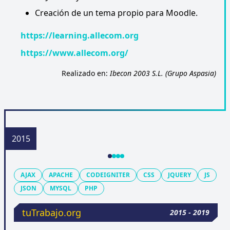
Creación de un tema propio para Moodle.
https://learning.allecom.org
https://www.allecom.org/
Realizado en:
Ibecon 2003 S.L. (Grupo Aspasia)
AJAX
APACHE
CODEIGNITER
CSS
JQUERY
JS
JSON
MYSQL
PHP
tuTrabajo.org
2015 - 2019