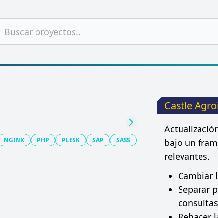
Castle Agro
Actualizació
Siguiente
NGINX
PHP
PLESK
SAP
SASS
bajo un fra
relevantes.
Cambiar 
Separar p
consulta
Rehacer l