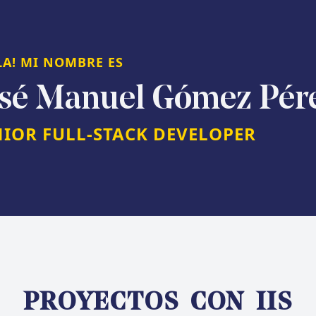
LA! MI NOMBRE ES
osé Manuel Gómez Pér
NIOR FULL-STACK DEVELOPER
PROYECTOS CON
IIS