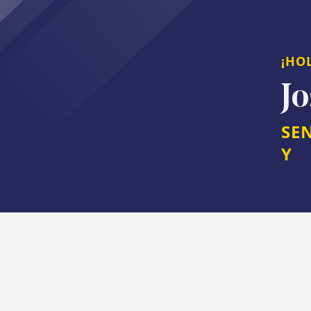
¡HO
J
SE
Y