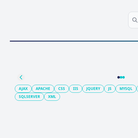
Previo
AJAX
APACHE
CSS
IIS
JQUERY
JS
MYSQL
SQLSERVER
XML