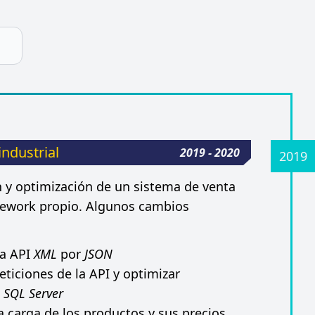
industrial
2019 - 2020
n y optimización de un sistema de venta
mework propio. Algunos cambios
la API
XML
por
JSON
eticiones de la API y optimizar
s
SQL Server
a carga de los productos y sus precios,